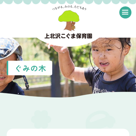
≡
ぐみの木