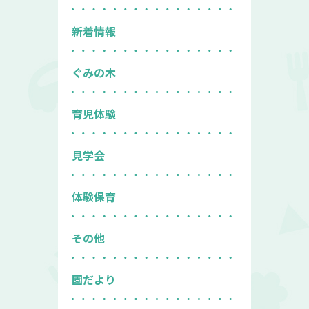
新着情報
ぐみの木
育児体験
見学会
体験保育
その他
園だより