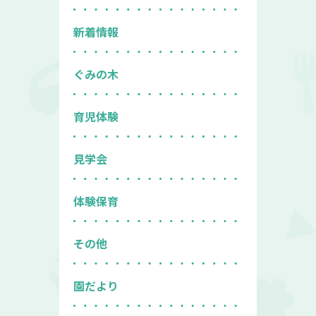
新着情報
ぐみの木
育児体験
見学会
体験保育
その他
園だより