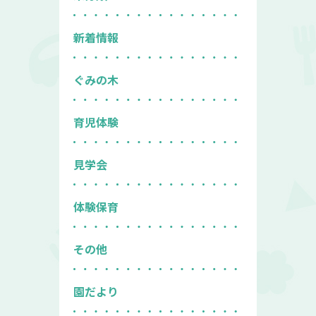
新着情報
ぐみの木
育児体験
見学会
体験保育
その他
園だより