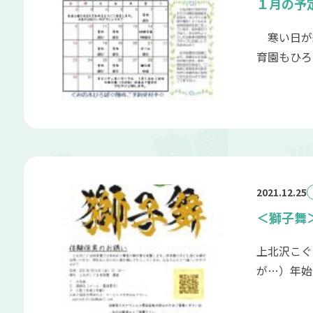
１月の予
寒い日が
育園もひろば
2021.12.25
＜獅子舞
上北沢こぐ
が…）年始に