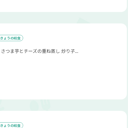
きょうの給食
 さつま芋とチーズの重ね蒸し 炒り子...
きょうの給食