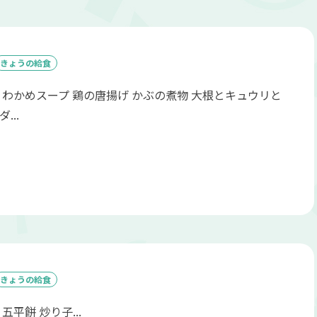
きょうの給食
 わかめスープ 鶏の唐揚げ かぶの煮物 大根とキュウリと
...
きょうの給食
五平餅 炒り子...