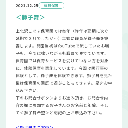
2021.12.25
体験保育
＜獅子舞＞
上北沢こぐま保育園では毎年（昨年は延期に次ぐ
延期で３月でしたが…）年始に職員が獅子舞を披
露します。開園当初はYouTubeで流していたお囃
子も、今では拙いながらも職員で奏でています。
保育園では保育サービスを受けていない方を対象
に、体験保育を実施しています。今回は園行事の
体験として、獅子舞を体験できます。獅子舞を見た
後は保育園の園庭で遊ぶこともできます。是非お申
込み下さい。
下のお問合せボタンよりお進み頂き、お問合せ内
容の欄に参加するお子さんのお名前と年齢、そし
て＜獅子舞希望＞と明記の上お申込み下さい。
＜獅子舞のご案内＞