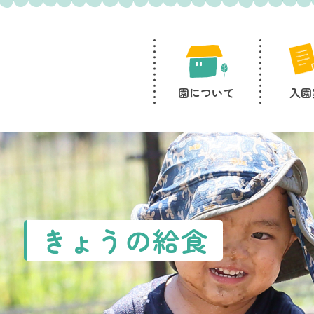
園について
入園
きょうの給食