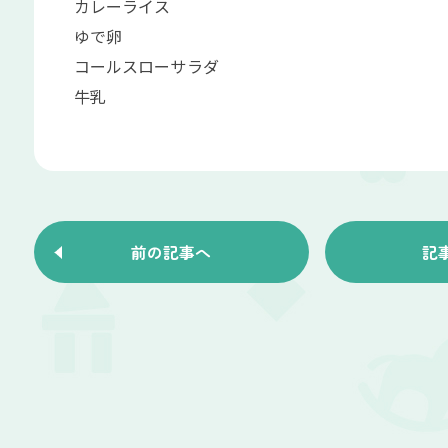
カレーライス
ゆで卵
コールスローサラダ
牛乳
前の記事へ
記