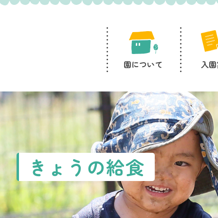
園について
入園
きょうの給食