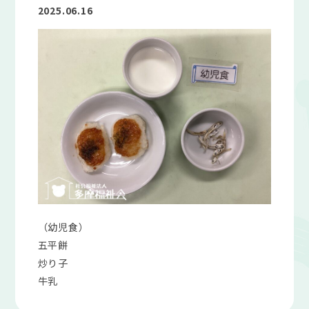
2025.06.16
（幼児食）
五平餅
炒り子
牛乳