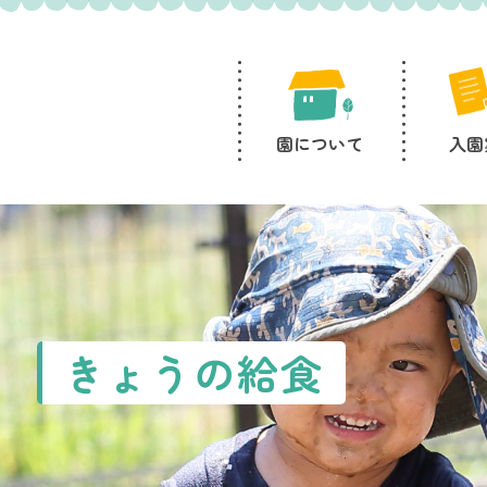
園について
入園
きょうの給食