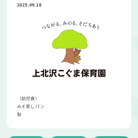
2025.09.18
（幼児食）
みそ蒸しパン
梨