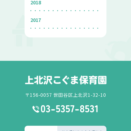
2018
2017
〒156-0057 世田谷区上北沢1-32-10