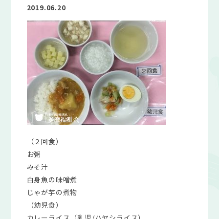
2019.06.20
（２回食）
お粥
みそ汁
白身魚の味噌煮
じゃが芋の煮物
（幼児食）
カレーライス（乳児/ハヤシライス）