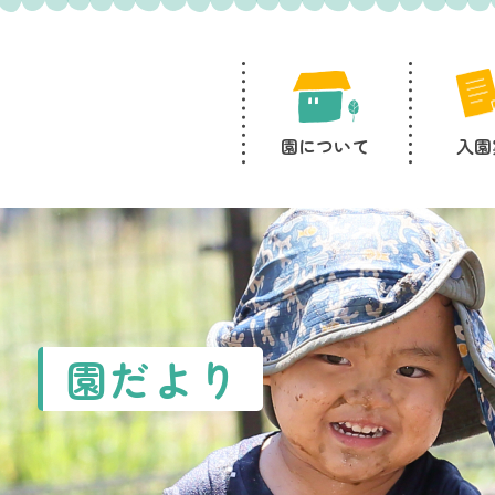
園について
入園
園だより